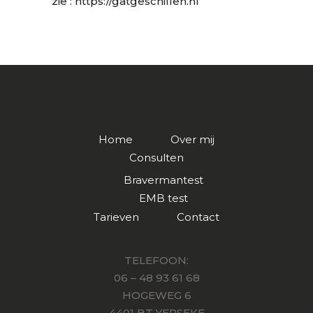
zie :
https://gatgeschillen.nl
Home
Over mij
Consulten
Bravermantest
EMB test
Tarieven
Contact
TELEFOON:
06 – 48 93 61 68
HOGEWEG 6
4401 BT YERSEKE